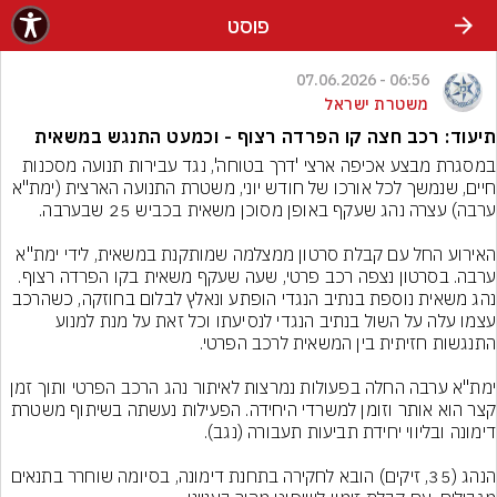
פוסט
06:56 - 07.06.2026
משטרת ישראל
תיעוד: רכב חצה קו הפרדה רצוף - וכמעט התנגש במשאית
במסגרת מבצע אכיפה ארצי 'דרך בטוחה', נגד עבירות תנועה מסכנות 
חיים, שנמשך לכל אורכו של חודש יוני, משטרת התנועה הארצית (ימת"א 
האירוע החל עם קבלת סרטון ממצלמה שמותקנת במשאית, לידי ימת"א 
ערבה. בסרטון נצפה רכב פרטי, שעה שעקף משאית בקו הפרדה רצוף. 
נהג משאית נוספת בנתיב הנגדי הופתע ונאלץ לבלום בחוזקה, כשהרכב 
עצמו עלה על השול בנתיב הנגדי לנסיעתו וכל זאת על מנת למנוע 
ימת"א ערבה החלה בפעולות נמרצות לאיתור נהג הרכב הפרטי ותוך זמן 
קצר הוא אותר וזומן למשרדי היחידה. הפעילות נעשתה בשיתוף משטרת 
הנהג (35, זיקים) הובא לחקירה בתחנת דימונה, בסיומה שוחרר בתנאים 