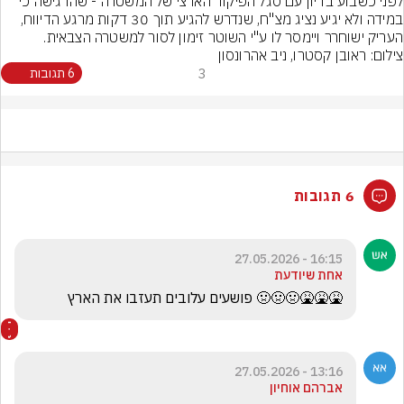
לפני כשבוע בדיון עם סגל הפיקוד הארצי של המשטרה - שהדגישה כי 
במידה ולא יגיע נציג מצ"ח, שנדרש להגיע תוך 30 דקות מרגע הדיווח, 
העריק ישוחרר ויימסר לו ע"י השוטר זימון לסור למשטרה הצבאית.
צילום: ראובן קסטרו, ניב אהרונסון
3
6 תגובות
6 תגובות
16:15 - 27.05.2026
אחת שיודעת
🤮🤮🤮🤢🤢🤢 פושעים עלובים תעזבו את הארץ
13:16 - 27.05.2026
אברהם אוחיון