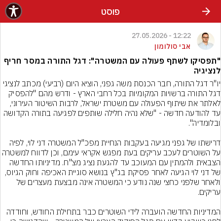
פוסט
12:22 - 27.05.2026
אבי סולומון
"תפסיקו לשתף פעולה עם המשטרה": דגל התורה במסר חריף
לנציגיה
יו"ר דגל התורה, חבר הכנסת משה גפני, הוציא היום (רביעי) מכתב לנציגי 
דגל התורה ברשויות המקומיות בכל רחבי הארץ - ודרש מהם "להפסיק 
לאלתר את שיתוף הפעולה עם משטרת ישראל, לרבות השיטור העירוני, 
עד להודעה חדשה - "שלא נהיה חלילה שותפים לפגיעה בתורה הקדושה 
דרישתו של גפני מגיעה בעקבות הנחיית מפכ"ל המשטרה דני לוי, לפיה 
על השוטרים לעכב עריקים בעת מפגש אקראי עימם, וכן לדווח למשט
הצבאית ולהמתין עם המעוכב עד להגעת נציג מצ"ח. מדיניותו החדשה 
של דני לוי הגיעה לאחר פסיקת בג"ץ בנושא סוגיית האכיפה וחוק הגיוס, 
ולאחר שלפני כחצי שנה נודע כי המשטרה אינה מבצעת מעצרים של 
המדיניות החדשה הועברה לידי השוטרים כבר בתחילת החודש, וחודדה 