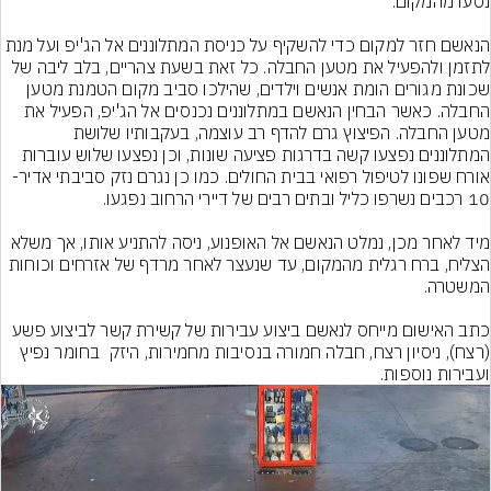
הנאשם חזר למקום כדי להשקיף על כניסת המתלוננים אל הג'יפ ועל מנת 
לתזמן ולהפעיל את מטען החבלה. כל זאת בשעת צהריים, בלב ליבה של 
שכונת מגורים הומת אנשים וילדים, שהילכו סביב מקום הטמנת מטען 
החבלה. כאשר הבחין הנאשם במתלוננים נכנסים אל הג'יפ, הפעיל את 
מטען החבלה. הפיצוץ גרם להדף רב עוצמה, בעקבותיו שלושת 
המתלוננים נפצעו קשה בדרגות פציעה שונות, וכן נפצעו שלוש עוברות 
אורח שפונו לטיפול רפואי בבית החולים. כמו כן נגרם נזק סביבתי אדיר- 
מיד לאחר מכן, נמלט הנאשם אל האופנוע, ניסה להתניע אותו, אך משלא 
הצליח, ברח רגלית מהמקום, עד שנעצר לאחר מרדף של אזרחים וכוחות 
כתב האישום מייחס לנאשם ביצוע עבירות של קשירת קשר לביצוע פשע 
(רצח), ניסיון רצח, חבלה חמורה בנסיבות מחמירות, היזק  בחומר נפיץ 
ועבירות נוספות.