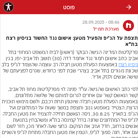
פוסט
08:46 - 28.09.2025
מערכת חמ״ל
תצפת על הג'יפ והפעיל מטען: אישום נגד החשוד בניסיון רצח
בת"א
פרקליטות המדינה הגישה הבוקר (ראשון) לבית המשפט המחוזי בתל 
אביב כתב אישום חמור נגד אחמד דדה (30) תושב תל אביב-יפו, בגין 
ניסיון רצח
 באמצעות הפעלת מטען חבלה רב עוצמה שהוצמד לג'יפ בלב 
שכונת מגורים בתל אביב בצהרי שבת לפני כחודש, שגרם לפציעתם של 
לפי כתב האישום שהגישה עו"ד פנינה לוי מפרקליטות מחוז תל אביב, 
קשר הנאשם קשר עם אחרים לגרום למותם של שלושה מתלוננים, 
באמצעות הפעלת מטען חבלה שיוטמן תחת רכבם, ולשם מימוש תוכנית 
הרצח, הצטייד באופנוע גנוב ותצפת במשך שעות על המתלוננים ועל 
הג'פ. בתאריך 30.8.25, ניסה הנאשם תחילה להצמיד את מטען החבלה 
לג'יפ של המתלוננים שחנה ברח' קמינסה בת"א ומשהבחין בתנועת 
אנשים ברחוב, חדל ועזב את המקום. כחצי שעה לאחר מכן, חזר לשם 
עם אחר, חנה סמוך לג'יפ, הטמין את מטען החבלה מתחת לג'יפ והשניים 