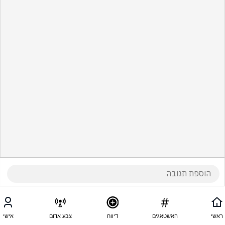
ראשי
האשטאגים
דיווח
צבע אדום
אישי