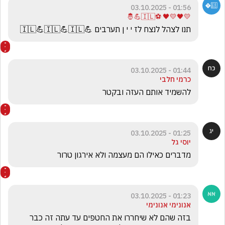
01:56 - 03.10.2025
💛🖤💛🖤 ⚽🇮🇱💪🤴
תנו לצהל לנצח לז י י ן תערבים 💪🇮🇱💪🇮🇱💪🇮🇱
01:44 - 03.10.2025
כרמי חלבי
להשמיד אותם העזה ובקטר
01:25 - 03.10.2025
יוסי גל
מדברים כאילו הם מעצמה ולא אירגון טרור 
01:23 - 03.10.2025
אנונימי אנונימי
בזה שהם לא שיחררו את החטפים עד עתה זה כבר 