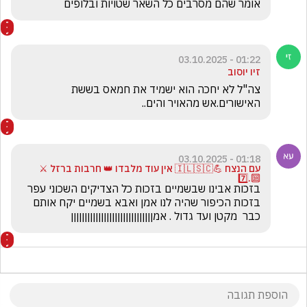
אומר שהם מסרבים כל השאר שטויות ובלופים 
01:22 - 03.10.2025
זיו יוסוב
צה"ל לא יחכה הוא ישמיד את חמאס בששת 
האישורים.אש מהאויר והים..
01:18 - 03.10.2025
עם הנצח 💪🇮🇱🇸🇨 אין עוד מלבדו 👑 חרבות ברזל ⚔️
🔟.7️⃣
בזכות אבינו שבשמיים בזכות כל הצדיקים השכוני עפר 
בזכות הכיפור שהיה לנו אמן ואבא בשמיים יקח אותם 
כבר  מקטן ועד גדול . אמןןןןןןןןןןןןןןןןןןןןןןןןןןןןןן 