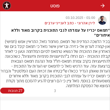
פוסט
01:00 - 03.10.2025
לירן אהרוני - כתב לענייני ערבים
״חמאס יכריז על עמדתו לגבי התוכנית בקרוב מאוד וללא
איחורים״
בכיר הלשכה המדינית של חמאס, מוחמד נזאל, התראיין אמש (חמישי) 
און-קמרה לערוץ אל-ג׳זירה ובריאיון אישר נזאל כי חמאס קיבל ביום שני 
האחרון את התוכנית של הנשיא טרמאפ לסיום המלחמה וטען כי לאחר 
קבלת התוכנית - הם החלו ב"התייעצויות פנימיות וחיצוניות", כשהכוונה 
להתייעצויות בקרב צמרת חמאס-חו"ל ומול הנהגת חמאס הצבאית 
ברצועת עזה. עוד הדגיש נזאל כי לחמאס יש הערות על התוכנית - 
הערות שאותן הגדיר ככאלו ש"יבטיחו את ז
כי חמאס יכריז על עמדתו לגבי התוכנית בקרוב מאוד וללא איחורים 
משמעותיים. בנוסף, נזאל ציין כי הם רוצים להגיע להסכם מתוך נקודת 
המוצא של הפסקת המלחמה.
3
27 תגובות