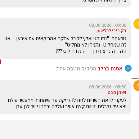
09:08 - 08.06.2026
רק ביבי לכלא jo
טראמפ: "נתניהו ייאלץ לקבל עסקה אמריקאית עם איראן.    אני 
וזה    ה נ י צ ח ו ן      ה מ ו ח ל ט ???
אסנת ברלב
הגיב/ה תגובה אחת
08:50 - 08.06.2026
ויצמן סבטן
לעקור לו את השניים לתת לו זריקה עד שיתחרר ממעשר עולם 
יצא על גלגלים ינשום קצת אוויר ואללה ירחמו ישר לגן עדן