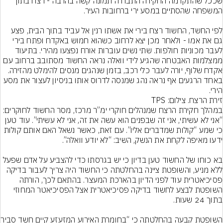
שככל שהתקדמה החקירה התבררה תמונה קשה בהרבה - רצח בתוך 
לפי החשד, החשוד רצח בירי את אשתו רנין אל עביד בתוך הבית, פצע 
גם את אמו - ולאחר מכן יצא לרחוב כשהוא חמוש באקדח ופתח בירי 
לעבר מכוניות חולפות. שתי נשים עוברות אורח נפצעו מהירי. בתיעוד 
ממצלמות האבטחה שהגיע לידי וואלה נראה החשוד מסתובב ברחוב עם 
אקדח שלוף, יורה לעבר כלי רכב, בזמן שנהגים מנסים להימלט מהזירה. 
באחד הרגעים אף נראה נהג שמנסה לדרוס אותו בניסיון לעצור את מסע 
הירי.
זירת הרצח. צילום: TPS
במהלך חקירת הרצח שמנהלים חוקרי ימ”ר מרכז, מסר החשוד לחוקרים: 
“אני לא עשיתי, אני זה שבפנים הוא עשה את זה, אני לא עשיתי”. עוד טען 
כי שמע “קולות שמדברים אליו”. עם זאת, כאשר נשאל האם אותם קולות 
בא כוחו של החשוד טען בדיון כי יש בגרסתו כדי להצביע על אדם שפעל 
ללא מניע, והשופטת ציינה בהחלטתה כי החשוד היה צריך לעבור בדיקה 
פסיכיאטרית עוד לפני הדיון בהארכת המעצר. בהתאם לכך, הורתה 
השופטת לבצע לחשוד בדיקה פסיכיאטרית אצל הפסיכיאטר המחוזי 
השופטת קבעה בהחלטתה 