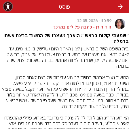
פוסט
10:59 - 12.05.2026
הודיה רן - כתבת פלילים במרכז
״שמעתי קולות בראש”: הוארך מעצרו של החשוד ברצח אשתו
ברמלה
בית משפט השלום בראשון לציון האריך היום (שלישי) ב-13 ימים, עד 
ל-24 במאי, את מעצרו של החשוד ברצח אשתו רנין אל עביד, בת 28 
ואם לארבעה ילדים, שנורתה למוות אתמול בביתה בשכונת יצחק שדה 
החשוד נעצר אתמול בחשד לביצוע עבירות של רצח לאחר תכנון, 
השמדת ראיות, ניסיון לגרום למות אדם וקשירת קשר לביצוע פשע. 
במהלך הדיון התברר כי הדיווח הראשוני על האירוע התקבל בשעה 7:20 
בבוקר, וכבר בשעה 09:00 עוכב החשוד לחקירה לאחר שאותר בלוד, 
ברחוב אחווה. במשטרה תפסו את הנשק שעל פי החשד שימש לביצוע 
האירוע החריג הוביל תחילה להערכה כי מדובר באירוע פלילי שהתפתח 
לאירוע פח”עי, בעקבות הירי לעבר כלי רכב בלב שכונת מגורים. אלא 