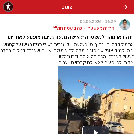
פוסט
16:29 - 02.06.2026
ידידיה אפשטיין - כתב שטח חמ"ל
״תקראו מהר למשטרה״: אישה מנעה גניבת אופנוע לאור יום
אתמול בבת ים, בחוף סי פאלאס, שני גנבים רעולי פנים הגיעו על קטנוע 
וניסו לגנוב אופנוע מסו
לצעוק לעברם, הפחידה אותם והם נמלטו.
צילום: לפי סעיף 27א׳ לחוק זכויות יוצרים