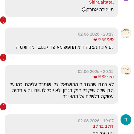
Shira altatal
משטרה אמרת🤔
20:17 - 02.06.2026
סיני 💜💛❤️
גם את המצבה היא תחפש מאיפה לגנוב  ימח ש מ ה
20:15 - 02.06.2026
סיני 💜💛❤️
לא כתבו שהגנבים מהשמאל  גלי שומרת עליהם  כמו על 
הבן שלה שיקבל חנק בגרון ולא יוכל לנשום  והיא תהיה 
עסוקה בלשלם על המציבה
19:07 - 02.06.2026
דולב בר לב
איזו אלופה 