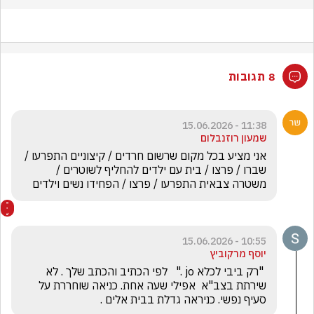
8 תגובות
11:38 - 15.06.2026
שמעון רוזנבלום
אני מציע בכל מקום שרשום חרדים / קיצוניים התפרעו / 
שברו / פרצו / בית עם ילדים להחליף לשוטרים / 
משטרה צבאית התפרעו / פרצו / הפחידו נשים וילדים  
10:55 - 15.06.2026
יוסף מרקוביץ
 "רק ביבי לכלא jo ."   לפי הכתיב והכתב שלך . לא 
שירתת בצב"א  אפילי שעה אחת. כניאה שוחררת על 
סעיף נפשי. כניראה גדלת בבית אלים .