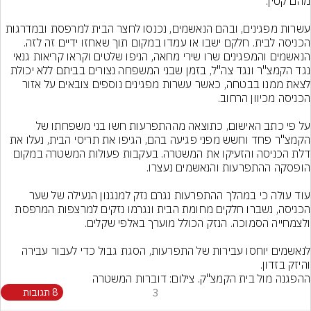
עשרות מפגינים, ובהם הנאשמים, נכנסו לחצר הבית למרפסת ובמדרגות 
הכניסה לבית. חלקם ישבו או עמדו במקום תוך שאחזו ידיים זה לזה. 
הנאשמים והמפגינים שרו שירי מחאה, הניפו שלטים וקראו קריאות גנאי 
נגד הקמצ"ר ונגד צה"ל, בזמן שבני המשפחה נצורים בביתם ללא יכולת 
לצאת ממנו בבטחה, כאשר עשרות מפגינים נוספים צובאים על אזור 
על פי כתב האישום, כתוצאה מההתפרעות חשו בני משפחתו של 
הקמצ"ר פחד וחשש מפני פגיעה בהם, הגיפו את תריסי הבית, נעלו את 
דלת הכניסה והזעיקו את המשטרה. בעקבות פעולות המשטרה במקום 
עוד עולה כי במהלך ההתפרעות נגרם נזק למנגנון הנעילה של שער 
הכניסה, נשברו חלקים מחומת הבית ונגרמו נזקים למרצפות המרפסת 
לנאשמים יוחסו עבירות של התפרעות, הסגת גבול כדי לעבור עבירה 
והיזק בזדון.
ההפגנה מול בית הקמצ"ק. צילום: דוברות המשטרה
3
8 תגובות