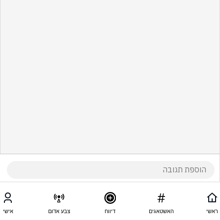
ראשי
האשטאגים
דיווח
צבע אדום
אישי