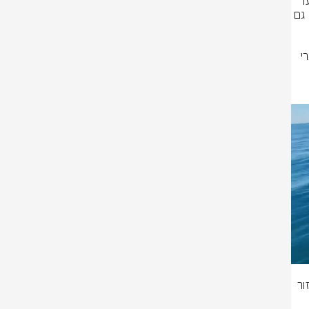
להקה של כ־20 דולפינים נצפתה במהלך סקר ימי שחוקרי עמותת דלפיס ביצעו 
בסוף השבוע האחרון באזור הדרום. בין חברי הלהקה נראו אימהות וגורים, בהן גם 
ד"ר אביעד שיינין שהוביל את הסקר אמר: "במהלך השעתיים בהן ליווינו את חברי 
הגויות חברתיות - בין הפרטים הצעירים לבין עצמם וגם 
הדולפינה פרו, שנקראה על שם אורי פרו, פקח ימי של רשות הטבע והגנים באזור 
ום שתיעד דולפינים רבים במסגרת עבודתו, שנראתה בסופ"ש, נצפתה גם 