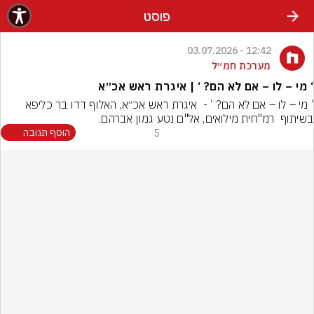
פוסט
12:42 - 03.07.2026
מערכת חמ״ל
‘ מי – לו – אם לא הם? ‘ | איגרת ראש אכ״א
‘ מי – לו – אם לא הם? ‘ -  איגרת ראש אכ״א, האלוף דדו בר כליפא 
בשיתוף  רמ"חית מילואים, אל"ם נטע גמון אברהם.
5
הוסף תגובה