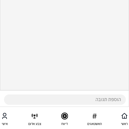
ראשי
האשטאגים
דיווח
צבע אדום
אישי