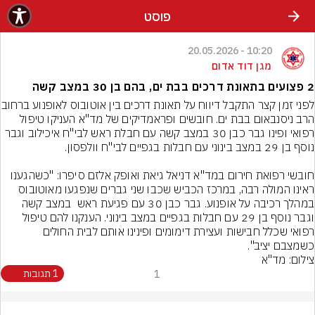
פוסט
10:20 - 20.05.2026
מגן דוד אדום
2 פצועים בתאונת דרכים בבת ים, בהם בן 30 במצב קשה
לפני זמן קצר התקבל דיווח על תאונ
הרב ניסנבאום בבת ים. חובשים ופראמדיקים של מד"א העניקו טיפול 
רפואי ופינו גבר כבן 30 במצב קשה עם חבלת ראש לבי"ח איכילוב וגבר 
חובשי רפואת חירום במד"א דניאל גיאת ואופק אלזם סיפרו: "כשהגענו 
ראינו המולה רבה, במרכז הכביש שכבו שני גברים שנפגעו מאוטובוס 
במהלך רכיבה על אופנוע. גבר כבן 30 עם פגיעת ראש  במצב קשה 
וגבר נוסף בן 29 עם חבלות בגפיים במצב בינוני. הענקנו להם טיפול 
רפואי שכלל חבישות ועצירת דימומים ופינינו אותם לבית החולים 
כשמצבם יציב".
צילום: מד"א
1
1 תגובות