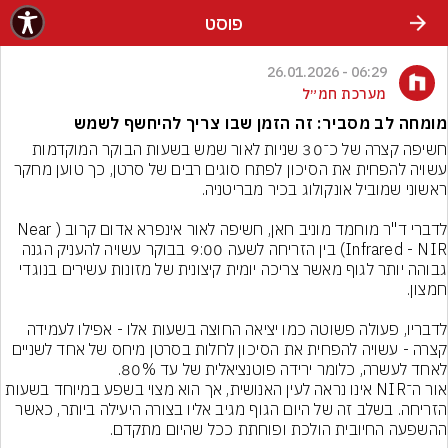
פוסט
06:29 - 26.01.2026
מערכת חמ״ל
מומחה לב מסביר: זה הזמן שבו צריך להיחשף לשמש
חשיפה קצרה של כ־30 שניות לאור שמש בשעות הבוקר המוקדמות 
עשויה להפחית את הסיכון לפתח סוגים רבים של סרטן, כך טוען מחקר 
לדברי ד"ר מוחמד מוניב חאן, חשיפה לאור אינפרא אדום קרוב (Near 
Infrared - NIR) בין הזריחה לשעה 9:00 בבוקר עשויה להעניק הגנה 
גבוהה יותר לגוף מאשר צריכה יומית קיצונית של מזונות עשירים בנוגדי 
לדבריו, פעולה פשוטה כמו יציאה החוצה בשעות אלו - אפילו לעמידה 
קצרה - עשויה להפחית את הסיכון לחלות בסרטן מיחס של אחד לשניים 
לאחד לעשרה, כלומר ירידה פוטנציאלית של עד 80%.
אור ה־NIR אינו נראה לעין האנושית, אך הוא מצוי בשפע במיוחד בשעות 
הזריחה. בשלב זה של היום הגוף מגיב אליו בצורה היעילה ביותר, כאשר 