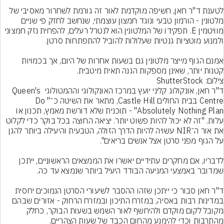
לטענת ד"ר חאן, חשיפה מוקדמת לאור זה גורמת לשחרור מאסיבי של 
מלטונין - הורמון טבעי ונוגד חמצון עוצמתי, שנחשב לחזק פי שניים 
מוויטמין E. תפקידו של המלטונין הוא לנטרל רעלים, להפחית נזק חמצוני 
אמנם הגוף מייצר מלטונין גם בשעות אחרות של היום, אך בכמויות 
קטנות יותר, שאינן מספקות הגנה תאית מיטבית.
צילום: ShutterStock
ד"ר חאן, אונקולוג קליני יועץ במרכז האונקולוגי וההמטולוגי Queen's 
Centre בבית החולים Castle Hill, מתאר את השיטה כ־"Do 
Absolutely Nothing Plan" - תוכנית שלא דורשת מאמץ, תכנון או 
עלות. "זה לא יכול להיות פשוט יותר. יציאה החוצה בכל בוקר כדי לקלוט 
את אור ה־NIR עשויה להיות הדרך הזולה, הטבעית והיעילה ביותר להגן 
לדבריו, אם מחקרים עתידיים יאשרו את הממצאים הראשוניים, ייתכן 
ד"ר חאן סבור כי ייתכן שזהו ההסבר לשיעורי הסרטן הנמוכים יחסית 
במדינות רבות באסיה, במזרח התיכון ובמזרח הרחוק - אזורים שבהם 
מקובל לקום מוקדם ולהיחשף לאור השמש בשעות הבוקר, כחלק 