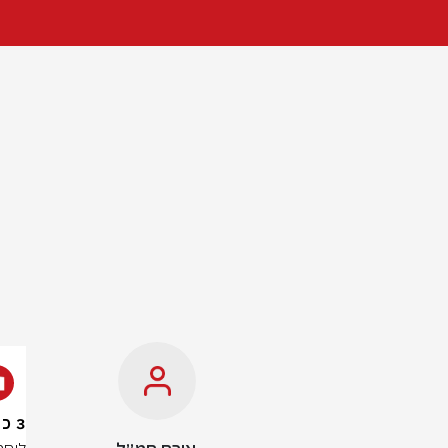
3 כבשים ועז חולצו לאחר שנפלו לבור בעומק 12 מטרים