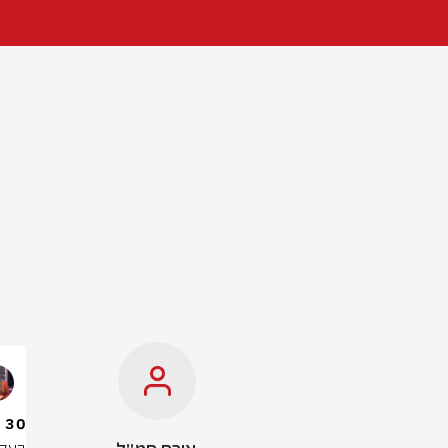
30 ימי מחבוש על פאץ' 'משיח': הרדיפה הדתית בצה"ל | דנה ורון