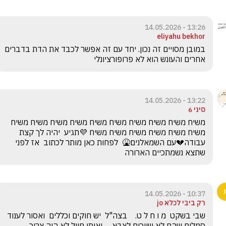
13:26 - 14.05.2026
eliyahu bekhor
במובן מסויים זה נכון. יחד עם זה אפשר לכבד את הדת בדברים 
אחרים והעונש הוא לא פרופורציונלי 
13:22 - 14.05.2026
סיני 6
משיח משיח משיח משיח משיח משיח משיח משיח משיח משיח 
משיח משיח משיח משיח משיח משיח 💜תגיע  יהיה לך קצת 
עבודה💔עם השמאלנים🤮  לפחות כאן מותר לכתוב  אז לפני 
שתצא נשמתכיים הארורה
10:37 - 14.05.2026
רק ביבי לכלא jo
שבי בשקט  מ ו ח ל ט.    בצה"ל  יש חוקים וכללים  ואסור לענוד 
סמלים שהם לא שייכים לצבא.    ואותו חייל לא היה צריך 