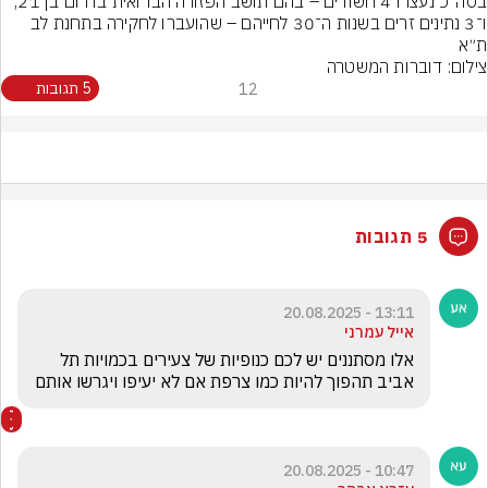
בסה״כ נעצרו 4 חשודים – בהם תושב הפזורה הבדואית בדרום בן 21, 
ו־3 נתינים זרים בשנות ה־30 לחייהם – שהועברו לחקירה בתחנת לב 
ת״א
צילום: דוברות המשטרה
12
5 תגובות
5 תגובות
13:11 - 20.08.2025
אייל עמרני
אלו מסתננים יש לכם כנופיות של צעירים בכמויות תל 
אביב תהפוך להיות כמו צרפת אם לא יעיפו ויגרשו אותם
10:47 - 20.08.2025