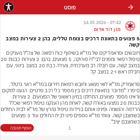
פוסט
07:42 - 14.05.2026
מגן דוד אדום
5 פצועים בתאונת דרכים בצומת טללים, בהן 2 צעירות במצב
קשה
חובשים ופראמדיקים של מד"א בשיתוף כוח רפואה של צה"ל מעניקים 
טיפול רפואי ומפנים לבי"ח סורוקה
במצב קשה, עם חבלה רב מערכתית, צעירה כבת 20 במצב בינוני, עם 
פראמדיק מד"א לואי מנאע וחובש רפואת חירום במד"א רועי גרטלר, 
סיפרו: "מדובר בתאונת דרכים בין מספר כלי רכב פרטיים. הגענו למקום 
וראינו מספר פצועים, התחלנו במיון ראשוני של הפצועים. 2 צעירות 
כבנות 20 נפצעו באורח קשה, לאחת מהן הענקנו טיפול רפואי שכלל 
הרדמה והנשמה ופינינו אותם בניידות טיפול נמרץ של מד
כשמצבן קשה. צוותי מד"א נוספים פינו לבית החולים עוד 3 פצועים 
כשמצבם יציב".
1
הוסף תגובה