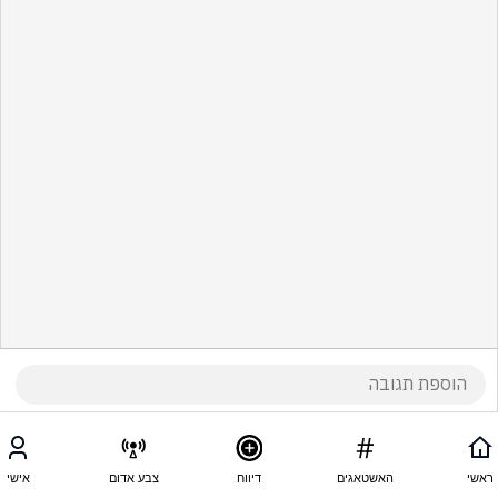
ראשי
האשטאגים
דיווח
צבע אדום
אישי