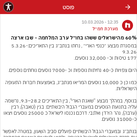
פוסט
12:35 - 10.03.2026
מערכת חמ״ל
60% מהישראלים ששהו בחו״ל ערב המלחמה - שבו ארצה
במסגרת מבצע ״כנפי הארי״ , נחתו בנתב״ג בין התאריכים:5.3.26-
כמו כן כ 10,000 נוסעים המריאו מנתב״ג, באמצעות חברות התעופה 
בנוסף, במהלך מבצע “שאגת הארי”, בין התאריכים 28.2–9.3, נרשמה 
עליה בתנועת הנוסעים במעברי הגבול היבשתיים: בגין (טאבה), רבין 
(ערבה), נהר הירדן ואלנבי. דרכם נכנסו לישראל כ 25000 נוסעים ויצאו 
בנתב״ג ובמעברי הגבול היבשתיים פועלים סביב השעון, במטרה לאפשר 