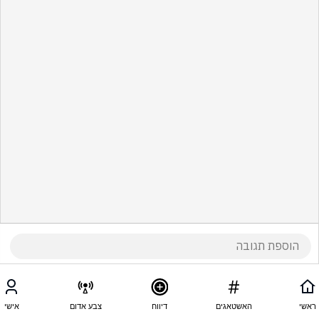
ראשי
האשטאגים
דיווח
צבע אדום
אישי