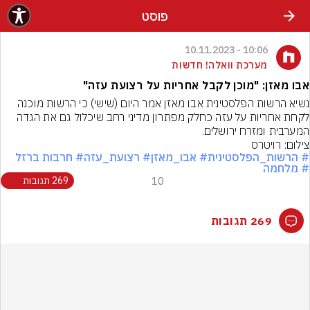
פוסט
10:06 - 10.11.2023
מערכת וואלה! חדשות
אבו מאזן: "מוכן לקבל אחריות על רצועת עזה"
נשיא הרשות הפלסטינית אבו מאזן אמר היום (שישי) כי הרשות מוכנה 
לקחת אחריות על עזה כחלק מפתרון מדיני רחב שיכלול גם את הגדה 
המערבית ומזרח ירושלים.
צילום: רויטרס
# הרשות_הפלסטינית
# אבו_מאזן
# רצועת_עזה
# חרבות ברזל
# מלחמה
10
269 תגובות
269 תגובות