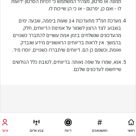
תמונה או סרטון, מצהיר המשתמש כי זכויות הסרטון ידועות
לו - ואם כן, יפרטם - או כי הן שייכות לו.
מערכת חמ"ל מתעדכנת 24 שעות ביממה, שבעה ימים
בשבוע. לצד הרצון לשמור על אמינות הדיווחים, חלק
מהעדכונים שנשלחים בזמן אמת עשויים להתברר כשגויים
בהמשך. אין לראות בדיווחים הראשוניים מידע שנבדק
ואומת, וכשמם כן הם. דיווחים שיתבררו כשגויים, יוסרו מיד.
אנא, שמרו על שפה נאותה בדיווחים, לטובת כלל הגולשים
שייחשפו לעדכונים שלכם.
ראשי
האשטאגים
דיווח
צבע אדום
אישי