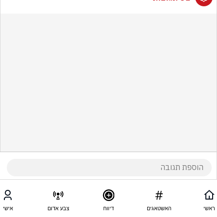
ראשי
האשטאגים
דיווח
צבע אדום
אישי