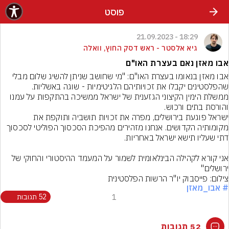
פוסט
18:29 - 21.09.2023
גיא אלסטר - ראש דסק החוץ, וואלה
אבו מאזן נאם בעצרת האו"ם
אבו מאזן בנאומו בעצרת האו"ם: "מי שחושב שניתן להשיג שלום מבלי 
שהפלסטינים יקבלו את זכויותיהם הלגיטימיות - שוגה באשליות.
ממשלת הימין הקיצוני הגזענית של ישראל ממשיכה בהתקפות על עמנו 
והורסת בתים ורכוש.
ישראל פוגעת בירושלים, מפרה את זכויות תושביה ותוקפת את 
מקומותיה הקדושים. אנחנו מזהירים מהפיכת הסכסוך הפוליטי לסכסוך 
אני קורא לקהילה הבינלאומית לשמור על המעמד ההיסטורי והחוקי של 
ירושלים"
צילום: פייסבוק יו"ר הרשות הפלסטינית
# אבו_מאזן
1
52 תגובות
52 תגובות