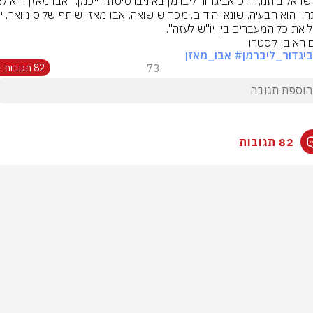
 את כל המעברים בין יו"ש לעזה".
ם ראובן קסטרו
יגדור_ליברמן
# אבו_מאזן
73
82 תגובות
82 תגובות