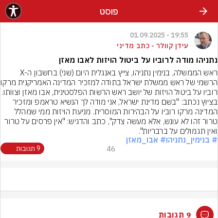
פוסט
19:55 - 01.09.2025
עידן קוולר - כתב מדיני
נתניהו מודה לרוביו על ביטול הויזות לאבו מאזן
ראש הממשלה, בנימין נתניהו, צייץ באנגלית היום (שני) בחשבון ה-X 
הרשמי של ראש ממשל
רוביו על ביטול הויזות של יושב ראש הרשות הפלסטינית, אבו מאזן
בציוץ נכתב: "בשם מדינת ישראל, אני מודה לך הנשיא טראמפ ומזכיר 
המדינה מרקו רוביו על הבהירות המוסרית. מניעת הויזות ממי שמהלל 
טרור זהו לא עונש, אלא מעשה צדק", כתב והדגיש: "אין פרסים על טרור 
ואין תגמולים על ברבריות".
# בנימין_נתניהו
# אבו_מאזן
46
9 תגובות
9 תגובות