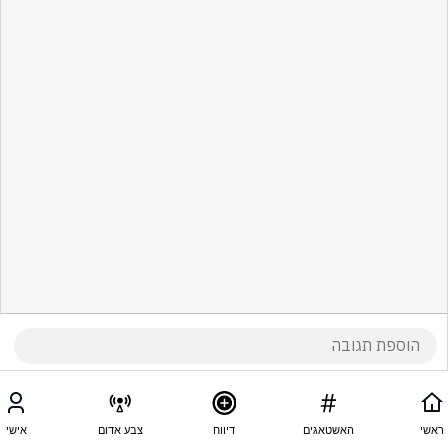
ראשי
האשטאגים
דיווח
צבע אדום
אישי