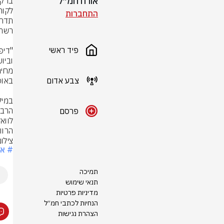
אורח חמ״ל
התחברות
פיד ראשי
צבע אדום
פרסם
הרוו
צילום: rStock
# או
תמיכה
תנאי שימוש
מדיניות פרטיות
הנחיות לכתבי חמ״ל
הצהרת נגישות