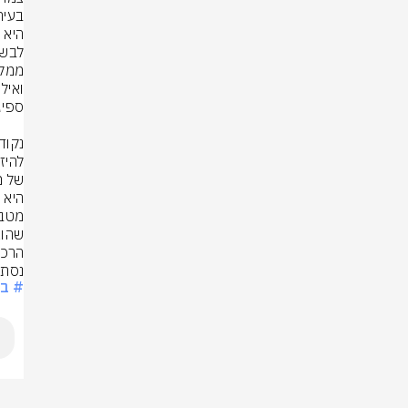
נסתכ
# בר