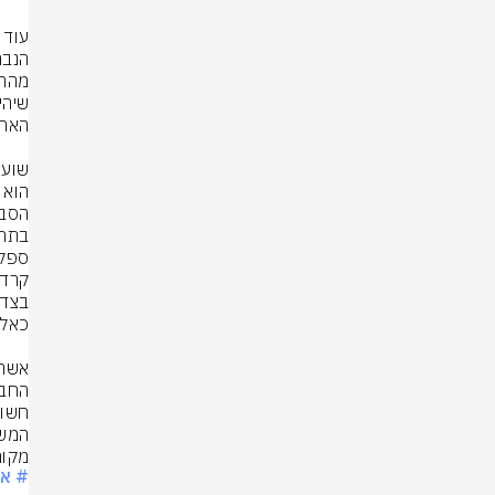
ספק 
קרדיט: ges
מקום
# או