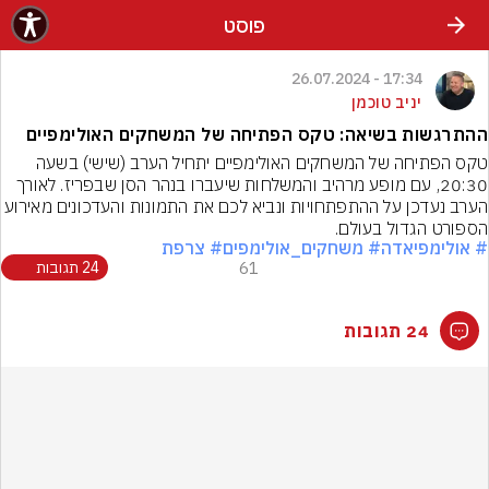
פוסט
17:34 - 26.07.2024
יניב טוכמן
ההתרגשות בשיאה: טקס הפתיחה של המשחקים האולימפיים
טקס הפתיחה של המשחקים האולימפיים יתחיל הערב (שישי) בשעה 
20:30, עם מופע מרהיב והמשלחות שיעברו בנהר הסן שבפריז. לאורך 
הערב נעדכן על ההתפתחויות ונביא לכם את התמונות והעדכוני
הספורט הגדול בעולם.
# אולימפיאדה
# משחקים_אולימפים
# צרפת
61
24 תגובות
24 תגובות