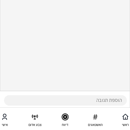
ראשי
האשטאגים
דיווח
צבע אדום
אישי