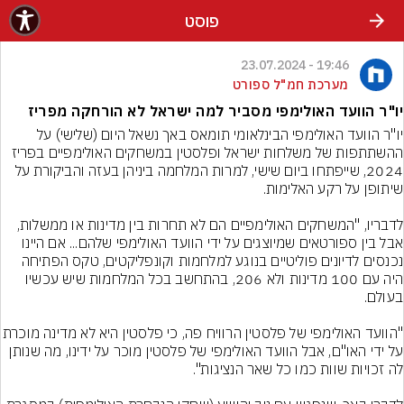
פוסט
19:46 - 23.07.2024
מערכת חמ"ל ספורט
יו"ר הוועד האולימפי מסביר למה ישראל לא הורחקה מפריז
יו"ר הוועד האולימפי הבינלאומי תומאס באך נשאל היום (שלישי) על 
ההשתתפות של משלחות ישראל ופלסטין במשחקים האולימפיים בפריז 
2024, שייפתחו ביום שישי, למרות המלחמה ביניהן בעזה והביקורת על 
לדבריו, "המשחקים האולימפיים הם לא תחרות בין מדינות או ממשלות, 
אבל בין ספורטאים שמיוצגים על ידי הוועד האולימפי שלהם... אם היינו 
נכנסים לדיונים פוליטיים בנוגע למלחמות וקונפליקטים, טקס הפתיחה 
היה עם 100 מדינות ולא 206, בהתחשב בכל המלחמות שיש עכשיו 
"הוועד האולימפי של פלסטין הרוויח פה, כי פלסטין 
על ידי האו"ם, אבל הוועד האולימפי של פלסטין מוכר על ידינו, מה שנותן 