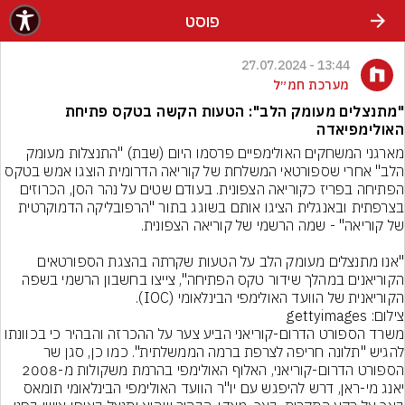
פוסט
13:44 - 27.07.2024
מערכת חמ״ל
"מתנצלים מעומק הלב": הטעות הקשה בטקס פתיחת
האולימפיאדה
מארגני המשחקים האולימפיים פרסמו היום (שבת) "התנצלות מעומק 
הלב" אחרי שספורטאי המשלחת של קוריאה הדרומית הוצגו אמש בטקס 
הפתיחה בפריז כקוריאה הצפונית. בעודם שטים על נהר הסן, הכרוזים 
בצרפתית ובאנגלית הציגו אותם בשוגג בתור "הרפובליקה הדמוקרטית 
"אנו מתנצלים מעומק הלב על הטעות שקרתה בהצגת הספורטאים 
הקוריאנים במהלך שידור טקס הפתיחה", צייצו בחשבון הרשמי בשפה 
הקוריאנית של הוועד האולימפי הבינלאומי (IOC).
צילום: gettyimages
משרד הספורט הדרום-קוריאני הביע צער על ההכרזה והבהיר כי בכוונתו 
להגיש "תלונה חריפה לצרפת ברמה הממשלתית". כמו כן, סגן שר 
הספורט הדרום-קוריאני, האלוף האולימפי בהרמת משקולות מ-2008 
יאנג מי-ראן, דרש להיפגש עם יו"ר הוועד האולימפי הבינלאומי תומאס 