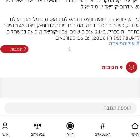
באך על רקע התקרית. באך, מצדו, הבהיר שהוא יתנצל באופן אישי בפני 
כידוע, קוריאה הדרומית והצפונית מפולגות מאז תום מלחמת העולם 
השנייה, כאשר היחסים ביניהן מתוחים ביותר. לדרום-קוריאה 143 נציגים 
בתחרויות בפריז, ב-21 ענפים שונים. צפון-קוריאה מופיעה במשחקים 
לראשונה מאז ריו 2016, עם 16 ספורטאים.
# אולימפיאדה
1
9 תגובות
9 תגובות
ראשי
האשטאגים
דיווח
צבע אדום
אישי