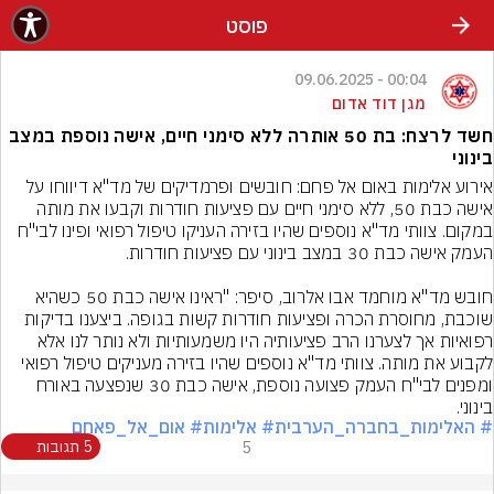
פוסט
00:04 - 09.06.2025
מגן דוד אדום
חשד לרצח: בת 50 אותרה ללא סימני חיים, אישה נוספת במצב
בינוני
אירוע אלימות באום אל פחם: חובשים ופרמדיקים של מד"א דיווחו על 
אישה כבת 50, ללא סימני חיים עם פציעות חודרות וקבעו את מותה 
במקום. צוותי מד"א נוספים שהיו בזירה העניקו טיפול רפואי ופינו לבי"ח 
חובש מד"א מוחמד אבו אלרוב, סיפר: "ראינו אישה כבת 50 כשהיא 
שוכבת, מחוסרת הכרה ופציעות חודרות קשות בגופה. ביצענו בדיקות 
רפואיות אך לצערנו הרב פציעותיה היו משמעותיות ולא נותר לנו אלא 
לקבוע את מותה. צוותי מד"א נוספים שהיו בזירה מעניקים טיפול רפואי 
ומפנים לבי"ח העמק פצועה נוספת, אישה כבת 30 שנפצעה באורח 
בינוני.
# האלימות_בחברה_הערבית
# אלימות
# אום_אל_פאחם
5
5 תגובות