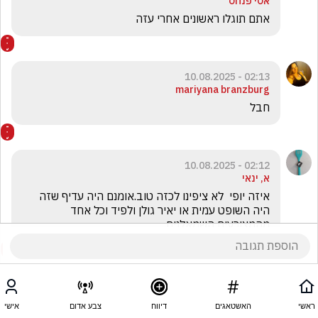
אסי פנחס
אתם תוגלו ראשונים אחרי עזה
02:13 - 10.08.2025
mariyana branzburg
חבל
02:12 - 10.08.2025
א, ינאי
איזה יופי  לא ציפינו לכזה טוב.אומנם היה עדיף שזה 
היה השופט עמית או יאיר גולן ולפיד וכל אחד 
מהמצורעים השמאלנים
ראשי
האשטאגים
דיווח
צבע אדום
אישי