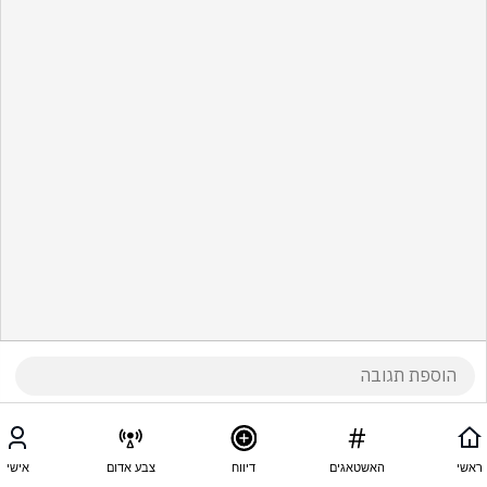
ראשי
האשטאגים
דיווח
צבע אדום
אישי