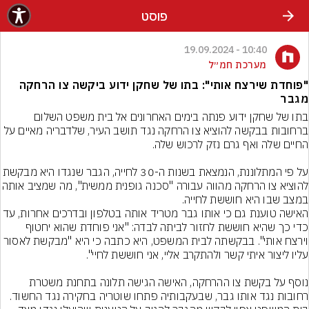
פוסט
10:40 - 19.09.2024
מערכת חמ״ל
"פוחדת שירצח אותי": בתו של שחקן ידוע ביקשה צו הרחקה
מגבר
בתו של שחקן ידוע פנתה בימים האחרונים אל בית משפט השלום 
ברחובות בבקשה להוציא צו הרחקה נגד תושב העיר, שלדבריה מאיים על 
על פי המתלוננת, הנמצאת בשנות ה-30 לחייה, הגבר שנגדו היא 
להוציא צו הרחקה מהווה עבורה "סכנה גופני
במצב שבו היא חוששת לחייה.
האישה טוענת גם כי אותו גבר מטריד אותה בטלפון ובדרכים א
כדי כך שהיא חוששת לחזור לביתה לבדה: "אני פוחדת שהוא יחטוף 
וירצח אותי". בבקשתה לבית המשפט, היא כתבה כי היא "מבקשת לאסור 
נוסף על בקשת צו ההרחקה, האישה הגישה תלונה בתחנת משטרת 
רחובות נגד אותו גבר, שבעקבותיה פתחו שוטריה בחקירה נגד החשוד. 