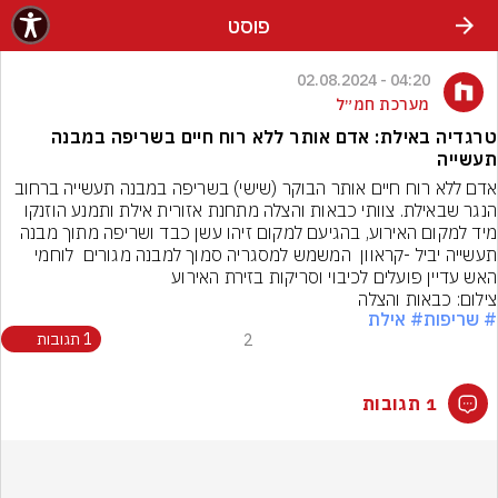
פוסט
04:20 - 02.08.2024
מערכת חמ״ל
טרגדיה באילת: אדם אותר ללא רוח חיים בשריפה במבנה
תעשייה
אדם ללא רוח חיים אותר הבוקר (שישי) בשריפה במבנה תעשייה ברחוב 
הנגר שבאילת. צוותי כבאות והצלה מתחנת אזורית אילת ותמנע הוזנקו 
מיד למקום האירוע, בהגיעם למקום זיהו עשן כבד ושריפה מתוך מבנה 
תעשייה יביל -קראוון  המשמש למסגריה סמוך למבנה מגורים  לוחמי 
האש עדיין פועלים לכיבוי וסריקות בזירת האירוע
צילום: כבאות והצלה
# שריפות
# אילת
2
1 תגובות
1 תגובות