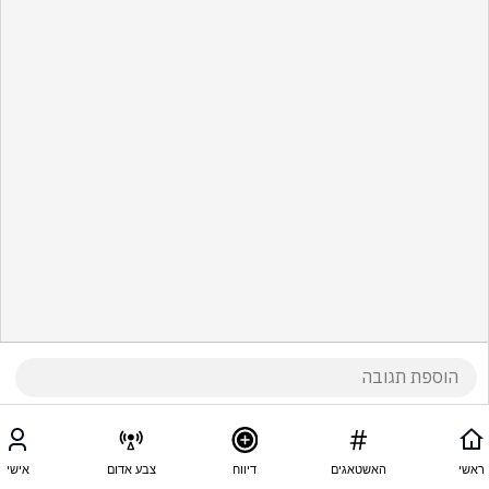
ראשי
האשטאגים
דיווח
צבע אדום
אישי