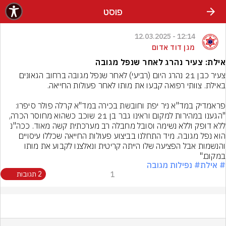
פוסט
12:14 - 12.03.2025
מגן דוד אדום
אילת: צעיר נהרג לאחר שנפל מגובה
צעיר כבן 21 נהרג היום (רביעי) לאחר שנפל מגובה ברחוב הגאונים 
פראמדיק במד"א ניר יפת וחובשת בכירה במד"א קרלה פולר סיפרו: 
"הגענו במהירות למקום וראינו גבר בן 21 שוכב כשהוא מחוסר הכרה, 
ללא דופק וללא נשימה וסובל מחבלה רב מערכתית קשה מאוד. ככה"נ 
הוא נפל מגובה. מיד התחלנו בביצוע פעולות החייאה שכללו עיסויים 
והנשמות אבל הפציעה שלו הייתה קריטית ונאלצנו לקבוע את מותו 
במקום."
# אילת
# נפילות מגובה
1
2 תגובות