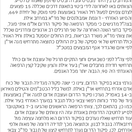
והמרחבים בין היתר מבסיס עובדה ובסיס שיזפון שאמורים לסייע. 
הצוותים באו לאחרונה לידי ביטוי בתאונת דרכים שכללה 15 פצועים. 
לצדם צפויים לפעול חיל האוויר באמצעות פינוי מוסק של יחידת 669, 
והסיוע האזרחי - דוגמת אמבולנסים של מד"א במרחב אילת.
בצה"ל מדגישים כי מפקד הרפואה של פיקוד הדרום אל"מ איתי פוגל, 
פיקד בחצי השנה האחרונה על שני תרגילים רב ארגוניים ומדרגיים שכלל 
את צוותי מד"א, משרד הבריאות, בית החולים יוספטל באילת וחיל האוויר. 
כולל תרחיש של אי ספיקה של בית החולים כתוצאה מתרחיש מגה אר"ן 
לפי צה"ל לפני כשבועיים וחצי התקיים תרגיל של עוצבת אדום כולל 
תרחישי חדירת מחבלים ואר"ן בעיר אילת והציון שקיבל קצין הרפואה 
גורמי צבא בפיקוד הדרום, ציינו כי ישנה פקודה מגדירה תגבור של כוח 
אדם אזרחי בתרחיש אר"ן באילת. למשל בליל 
ב-14 באפריל, נערכו פיקוד הדרום ועוצבת אדום למגה אר"ן באמצעות 
ניוד של סדר כוחות רפואי צבאי כולל תגבור במערך האזרחי בעיר אילת. 
כמו כן, בהתאם לכך, צוותי הרפואה הראשונים שהגיעו ב-7 באוקטובר 
לסייע לחטיבה הדרומית באוגדת עזה היו צוותים של עוצבת אדום.
עוד תרחיש שאליו נערכים בפיקוד הדרום הוא מלחמה עצימה מול 
חיזבאללה בגבול לבנון, וכתוצאה מכך לנדידה דרומה של מאות אלפי 
אזרחים. לכן, פיקוד הדרום נערך לתרחיש קיצון של תגבור סד"כ צבאי 