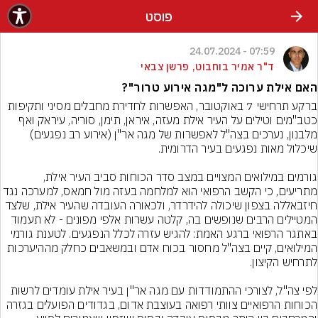
פוסט
07:59 - 24.07.2024
ד"ר אמיר בוחבוט, פרשן צבאי
האם אילת ערוכה ל"מגה אירוע טרור"?
ברקע תרחישי 7 באוקטובר, האפשרות לחדירת מחבלים מסיני ותקיפות 
כטב"מים וטילים על העיר אילת מעזה, איראן, תימן, סוריה, עיראק ואף 
מלבנון, נערכים בצה"ל לאפשרות של מגה אר"ן (אירוע רב נפגעים) 
גורמים במילואים המצויים במצב סדר הכוחות סביב העיר אילת, 
מתריעים, כי הקשב הרפואי הוא למלחמה בעזה מול חמאס, למערכה נג
חיזבאללה בצפון שיכולה להידרדר, ולכאורה העובדה שהעיר אילת, שלצד 
המטיילים הרבים שנופשים בה, קלטה עשרות אלפי מפונים - לא תעמוד 
באתגר הרפואי ברגע האמת: להגיש עזרה לכלל הנפגעים. לטענת גורמי 
המילואים, קיים בצה"ל מחסור בכוח אדם ובמשאבים כחלק מההיערכות 
לפי צה"ל, לצורכי ההתמודדות עם מגה אר"ן בעיר אילת עומדים לרשות 
הכוחות הרפואיים צוותי רפואה בעוצבת אדום, בגדודים הפועלים בגזרה 