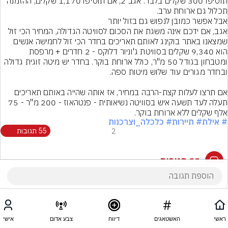
תוסיפו 300 שקלים בלבד. אגב 2, אם תוסיפו 1,170 שקלים, ההזמנה 
תכלול גם ארוחת ערב.
אגב, אם ידכם אינה משגת את הסכום לסוויטה הגדולה, המחיר הכי זול 
שמצאנו באתר בוקינג לאותם תאריכים בחדר הכי זול לחמישה אנשים 
הוא 9,340 שקלים בסוויטת ג'וניור דלוקס - 2 חדרים + מרפסת 
ומטבחון בגודל 50 מ"ר, כולל ארוחת בוקר. בחדר יש מיטה זוגית גדולה 
אם תרצו לעלות קצת-הרבה במחיר, אז אותה שהייה באותם תאריכים 
תעלה לעד תשעה איש בסוויטה נשיאותית - פנטהאוז - 200 מ"ר - 75 
אלף שקלים ללא ארוחת בוקר.
# אילת
# תיירות
# כלכלה_וצרכנות
2
55 תגובות
55 תגובות
ראשי
האשטאגים
דיווח
צבע אדום
אישי