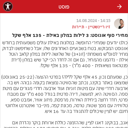
פוסט
14:15 - 14.08.2024
זיו ריינשטיין - תיירות
מחירי סוף אוגוסט: 3 לילות במלון באילת - 135 אלף שקל
כולנו יודעים שמחירי החופשה במלונות באילת עולים משמעותית בחודש 
אוגוסט המבוקש, בטח בשבועיים האחרונים שלו, אבל כשחיפשנו לבדוק 
מחיר לסופ"ש משפחתי (זוג+3) של שלושה לילות במלון קלאב הוטל 
אילת - נדהמנו מהמחיר, גם אם זה לחדר הכי יקר שיש במלון (דירת 
כן, שמעתם נכון, 45 אלף שקל ללילה! בפרטי ההצעה (25-22 באו
שמצאנו באתר בוקינג, נכתב שהסוויטה נמצאת בקומה גבוהה ויש בה 
ארבעה חדרי שינה עם מיטות זוגיות ועוד ארבעה חדרי מגורים עם מיטת 
ספה. הסוויטה היא, למעשה, דירה פרטית בגודל 400 מ"ר עם מטבח 
פרטי, חדר רחצה ביחידת האירוח, מרפסת, מיזוג אוויר, אמבט ספא, 
טלוויזיה עם מסך שטוח, טרסה, מכונת קפה, מיני-בר ואינטרנט אלחוטי 
אגב, בבוקינג דאגו לציין, שההזמנה כוללת ארוחת בוקר נהדרת אם 