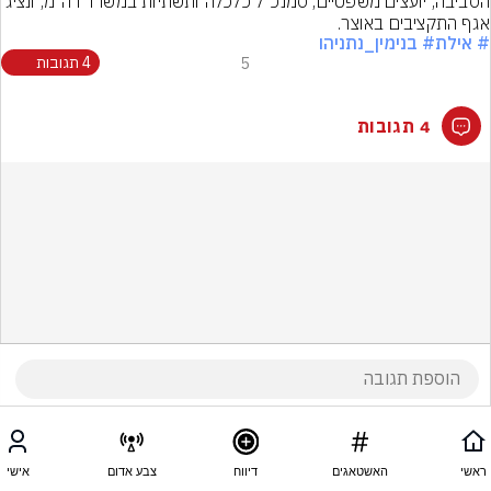
הסביבה, יועצים משפטיים, סמנכ"ל כלכלה ותשתיות במשרד רה"מ, ונציג 
אגף התקציבים באוצר.
# אילת
# בנימין_נתניהו
5
4 תגובות
4 תגובות
ראשי
האשטאגים
דיווח
צבע אדום
אישי