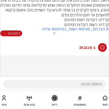
הוארך מעת לעת, בימים אלה
והממצאים שאספו החוקר
תובע, בימים הקרובים בכוונתה להגיש נגד השניים כתב אישום ובקשה 
למעצרם עד תום ההליכים נגדם.
קרדיט: דוברות רשות המיסים
קרדיט: רשות דוברות המיסים
# הברחת_סמים
# רשות_המיסים
# אילת
9
1 תגובות
1 תגובות
ראשי
האשטאגים
דיווח
צבע אדום
אישי