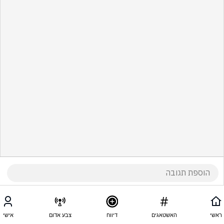
ראשי
האשטאגים
דיווח
צבע אדום
אישי