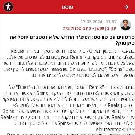
פוסט
11:57 - 17.03.2024
ינון בן שושן - כתב טכנולוגיה
סרטונים עם טוויסט: הפיצ'ר החדש של אינסטגרם יחסל את
טיקטוק?
במאבק המתמשך מול טיקטוק, פיצ'ר חדש ומסקרן במיוחד שנמצא 
בשלבי פיתוח, יגיע בקרוב ל-Reels באינס
פאלוצי, מתכנת ומדליפן ידוע, הרשת החברתית עובדת על תכונה חדשה 
בשם "Spins" ("סיבובים" בעברית), שתאפשר למשתמשים להוסיף את 
בניגוד לפיצ'ר ה-"Remix" המוכר, שמדמה את תכונת ה-"Duet" של 
טיקטוק ומאפשרת לפרסם תגובה לצד המקור, Spins תאפשר יצירתיות 
שיתופית רבה יותר. משתמשים יוכלו להחליף את הטקסט או את הפסקול 
בסרטון Reels קיים, וליצור ממנו בדיחה או מסר חדש לחלוטין. לפי 
דיווחים, היוצרים המקוריים יקבלו קרדיט בכל פעם שמישהו יעשה Spins 
על ה-Reels שלהם, וי
יוכלו לבחור האם לאפשר שימוש ב-Spinsעבור כל סרטון בנפרד.
צילום:shutterstock