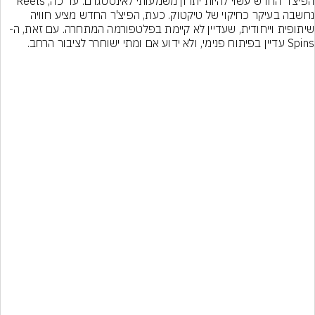
הפיצ'ר החדש עשוי להיות יתרון משמעותי לאינסטגרם. עד כה, Reels 
נחשבה בעיקר כחיקוי של טיקטוק. כעת, הפיצ'ר החדש מציע חוויה 
שיתופית וייחודית, שעדיין לא קיימת בפלטפורמה המתחרה. עם זאת, ה-
Spins עדיין בפיתוח פנימי, ולא ידוע אם ומתי ישוחרר לציבור הרחב.