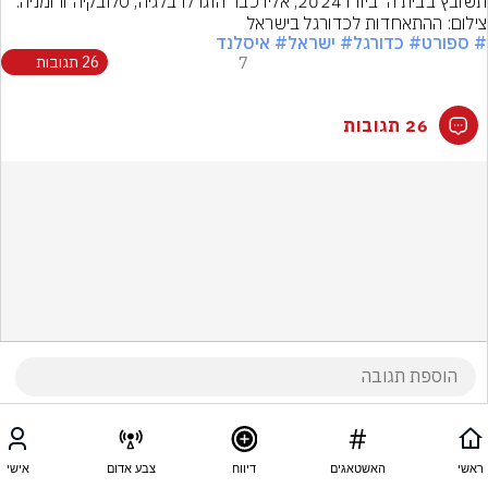
תשובץ בבית ה' ביורו 2024, אליו כבר הוגרלו בלגיה, סלובקיה ורומניה.
צילום: ההתאחדות לכדורגל בישראל
# ספורט
# כדורגל
# ישראל
# איסלנד
7
26 תגובות
26 תגובות
ראשי
האשטאגים
דיווח
צבע אדום
אישי