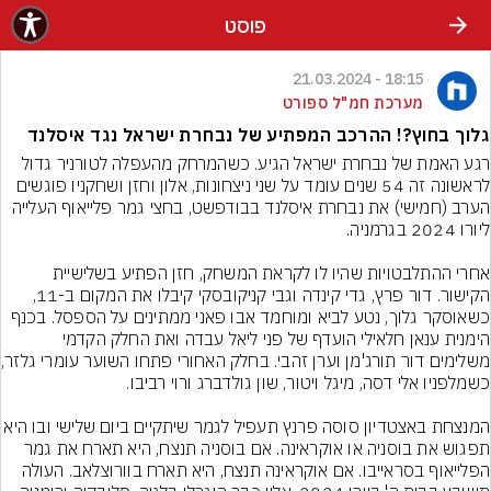
פוסט
18:15 - 21.03.2024
מערכת חמ"ל ספורט
גלוך בחוץ?! ההרכב המפתיע של נבחרת ישראל נגד איסלנד
רגע האמת של נבחרת ישראל הגיע. כשהמרחק מהעפלה לטורניר גדול 
לראשונה זה 54 שנים עומד על שני ניצחונות, אלון וחזן ושחקניו פוגשים 
הערב (חמישי) את נבחרת איסלנד בבודפשט, בחצי גמר פלייאוף העלייה 
אחרי ההתלבטויות שהיו לו לקראת המשחק, חזן הפתיע בשלישיית 
הקישור. דור פרץ, גדי קינדה וגבי קניקובסקי קיבלו את המקום ב-11, 
כשאוסקר גלוך, נטע לביא ומוחמד אבו פאני ממתינים על הספסל. בכנף 
הימנית ענאן חלאילי הועדף של פני ליאל עבדה ואת החלק הקדמי 
משלימים דור תורג
המנצחת באצטדיון סוסה פרנץ תעפיל לגמר שיתקיים ביום של
תפגוש את בוסניה או אוקראינה. אם בוסניה תנצח, היא תארח את גמר 
הפלייאוף בסראייבו. אם אוקראינה תנצח, היא תארח בוורוצלאב. העולה 