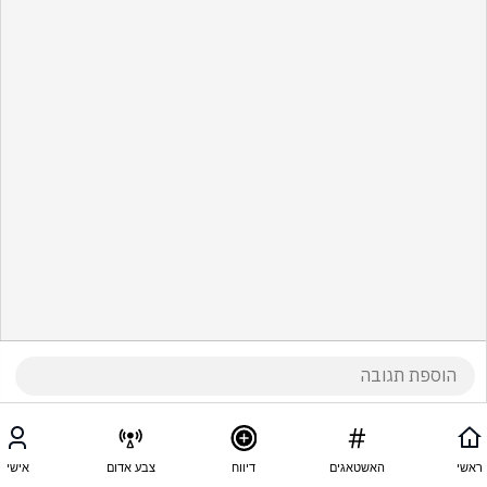
ראשי
האשטאגים
דיווח
צבע אדום
אישי