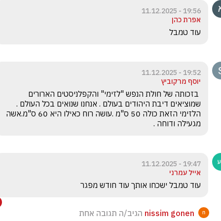
19:56 - 11.12.2025
אפרת כהן
עוד טמבל
19:52 - 11.12.2025
יוסף מרקוביץ
 בזכותה של חולת הנפש "לזימי" והקפלניסטים הארורים  
שמוציאים דיבת היהודים בעולם . אנחנו שנואים בכל העולם .  
הלזימי הזאת כולה 50 ס"מ .עושה רוח כאילו היא 60 ס"מ.אשה 
מגעילה ודוחה .
19:47 - 11.12.2025
אייל עמרני
עוד טמבל ישכחו אותך עוד חודש מפגר
nissim gonen
הגיב/ה תגובה אחת