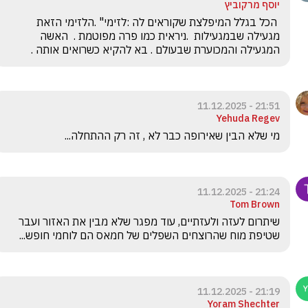
יוסף מרקוביץ
 הכל בגלל המיפלצת שקוראים לה :לזימי" .הלזימי הזאת 
מגעילה שבמגעילות  .ניראית כמו פרה מפוטמת .  האשה 
המגעילה והמכוערת שבעולם . בא להקיא כשרואים אותה .
21:51 - 11.12.2025
Yehuda Regev
מי שלא הבין שאירופה כבר לא , זה רק ההתחלה...
21:24 - 11.12.2025
Tom Brown
שיתרום לעזה ולעזתיים, עוד מפגר שלא מבין את האזור ועבר 
שטיפת מוח שהרוצחים השפלים של חמאס הם לוחמי חופש...
21:19 - 11.12.2025
Yoram Shechter