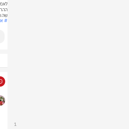
שהופ
# איר
1