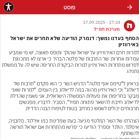
פוסט
17:24 - 17.09.2025
מערכת חמ״ל
הסחף בעדנו נמשך: דנמרק הודיעה שלא תחרים את ישראל
באירווזיון
למרות חרם האירוויזיון על ישראל שהולך ותופס תאוצה, יש מי שמביע 
עמדות אחרות: שר התרבות של מלטה הבהיר כי ארצו לא מתכוונת 
לפרוש מתחרות האירוויזיון למרות הביקורת החריפה שיש לה על ממשלת 
בראיון ל"טיימס אוף מלטה" הדגיש השר כי הוא מקדם "תרבות של 
דיאלוג" וכי האירוויזיון מהווה במה לדיאלוג בין העמים. "למרות שאני 
מבקר בחריפות את פעולות הממשלה הישראלית, אני מאמין שהדלת 
לדיאלוג חייבת להישאר פתוחה תמיד", הסביר. לדבריו, מפגשים 
הצהרתו של השר המלטזי מגיעה בעת שמדינות כמו אירלנד, סלובניה, 
איסלנד, הולנד וספרד הודיעו כי יפרשו מהתחרות אם ישראל תורשה 
להשתתף.