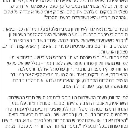
הישראלית. הישראלים בכלל לא הפריעו לנו ולא הטרידו איש, לפחות ממה 
שראיתי. גם לא הבנתי למה במבי כל כך כעס.ה כשצילמו אותו.ה. יש 
מצלמות במקום ומצלמים את כולם. הצחיק אותי כשהיא צרחה על שלום 
נזכיר כי נציג.ת אירלנד לאירוויזיון במבי תא'ג (31), המזדהה כנון-בינארי, 
סיפר.ה כי פרצ.ה בבכי כששמע.ה שישראל העפילה לגמר האירוויזיון. 
"בכיתי כששמעתי שישראל עלתה לגמר. איגוד השידור האירופי צריך 
לטפל טוב יותר בסוגיות פוליטיות עתידיות. הוא צריך לאמץ קצת יותר לב, 
מצפון ואנושיות".
לפני כחודשיים וחצי פורסם בעיתון הנורבגי VG כי שש מדינות איימו 
לפרוש מהאירוויזיון פחות מחצי שעה לפני הגמר - בגלל ישראל. על פי 
הדיווח, שוויץ המנצחת, נורבגיה, יוון, פורטוגל, אירלנד והממלכה 
המאוחדת, איימו לנקוט בצעד שהיה משנה מקצה לקצה את המשדר 
הנצפה בתולדות התחרות, אך המארגנים שכנעו אותם לחזור בהם 
לפי הדיווח, טענת המשלחות היו ביחס להתנהגות של חברי המשלחת 
הישראלית, ולאבטחה הרבה שהייתה סביבה. טענות דומות עלו בזמן 
התחרות מצד כמה מהמשלחות הללו, שנציגיהן הביעו בגלוי עמדה פרו 
פלסטינית. למרות הדיווח, ביוון הכחישו שהיו מעורבים בפעולה כזאת. 
"מכולם לא דנו או שקלנו לפרוש מהתחרות מכל סיבה שהיא. הדיווח אינו 
נכון לפחות בכל הנוגע ליוון", נמסר מאיגוד השידור היווני. כזכור, נציגת 