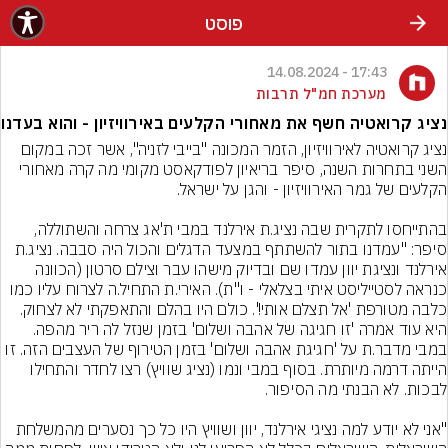
פוסט
17:43 - 14.08.2024
מערכת חמ"ל תרבות
נציג קרואטיה חשף את מאחורי הקלעים באירוויזיון - והוא בעדנו
נציג קרואטיה לאירוויזיון, הזמר המכונה "בייבי לזניה", אשר זכה במקום 
השני בתחרות השנה, סיפר בריאיון לפודקאסט מקומי מה קרה מאחורי 
בהתייחסו לתקרית שבה נציג.ת אירלנד במבי ת'אג צרחה והשתוללה, 
סיפר: "עמדנו בתור להשתתף במצעד הדגלים והכול היה סבבה. נציג.ת 
אירלנד ונציגת יוון עמדו שם ובדיוק מישהו עבר וצילם סרטון (הכוונה 
כנראה לסטייליסט איתי בצלאלי - ו"ת). האירי.ת התחיל.ה לצרוח עליו כמו 
כלבה מטורפת 'אל תצלם אותי!'. כולם היו בהלם והתאפקתי לא לצחוק. 
היא עוד אמרה 'זו חגיגה של אהבה ושלום' בזמן שנזל לה ריר מהפה. 
במבי מדבר.ת על 'חגיגת אהבה ושלום' בזמן הטירוף של העצבים הזה. זו 
הייתה דרמה מיותרת. בסוף במבי ונמו (נציג שוויץ) רצו לחדר והתחילו 
"אני לא יודע למה נציגי אירלנד, יוון ושוויץ היו כל כך נסערים מהמשלחת 