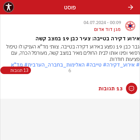
פוסט
00:09 - 04.07.2024
מגן דוד אדום
אירוע דקירה בטייבה: צעיר כבן 19 במצב קשה
גבר כבן 19 נפצע באירוע דקירה בטייבה. צוותי מד"א העניקו לו טיפול 
רפואי ופינו אותו לבית החולים מאיר במצב קשה, מעורפל הכרה, עם 
פציעות חודרות.
# אירוע_דקירה
# טייבה
# האלימות_בחברה_הערבית
# מד"א
6
13 תגובות
13 תגובות