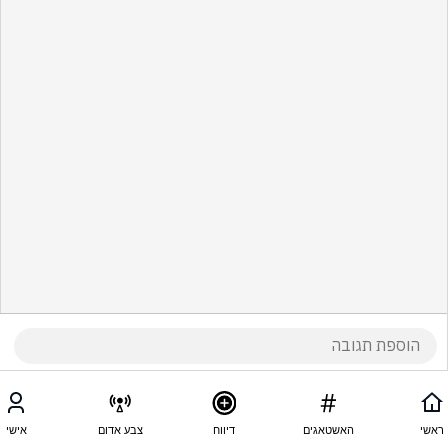
ראשי
האשטאגים
דיווח
צבע אדום
אישי