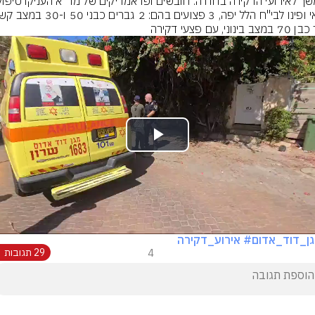
בינוני, עם פצעי דקירה
Play
Video
ן_דוד_אדום
# אירוע_דקירה
4
29 תגובות