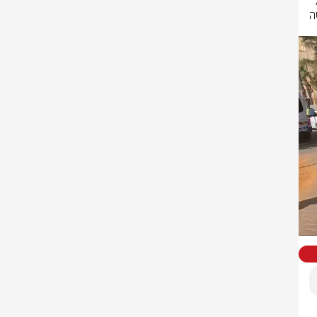
בהמשך לאירועי הדקירה בחדרה: חובשים ופראמדיקים של מד"א העניקו טיפול 
רפואי ופינו לבי"ח הלל יפה, 3 פצועים בהם: 2 גברים כבני 50 ו-30 במצב קשה 